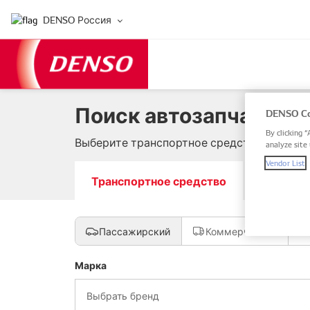
DENSO Россия
Поиск автозапчастей 
DENSO Co
By clicking “
Выберите транспортное средство, введите
analyze site 
Vendor List
Транспортное средство
Номер за
Пассажирский
Коммерческий
Марка
Выбрать бренд