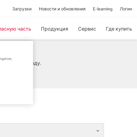
Загрузки
Новости и обновления
E-learning
Логин
пасную часть
Продукция
Сервис
Где купить
igation,
IN / Frame-коду.