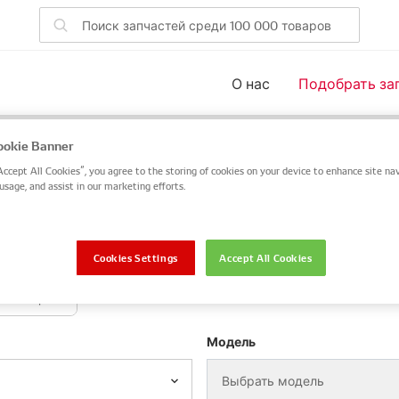
О нас
Подобрать за
для вашего транспорта
okie Banner
Accept All Cookies”, you agree to the storing of cookies on your device to enhance site nav
 номер запчасти DENSO или OE или выполните поиск по V
usage, and assist in our marketing efforts.
пчасти DENSO / OE
VIN / Frame
Cookies Settings
Accept All Cookies
Мотоцикл
Модель
Выбрать модель