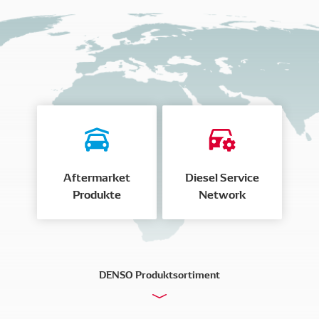
Aftermarket
Diesel Service
Produkte
Network
DENSO Produktsortiment