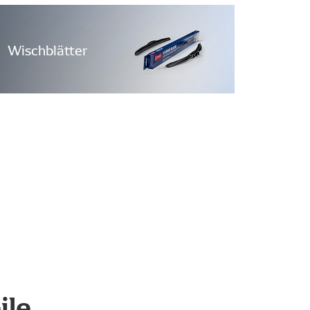
Wischblätter
ile