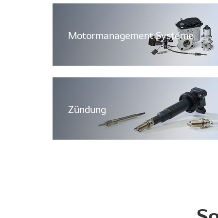
Motormanagement Systeme
Zündung
So