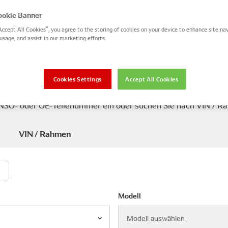
okie Banner
er
u:
DENSO
r
NSO
ClearAir+
Accept All Cookies”, you agree to the storing of cookies on your device to enhance site nav
arAir+
QR
usage, and assist in our marketing efforts.
ven
enraumfilter
Code
en
Campaign
nten
 Fahrzeugteilen
Cookies Settings
Accept All Cookies
DENSO- oder OE-Teilenummer ein oder suchen Sie nach VIN /
VIN / Rahmen
d
Modell
Modell auswählen