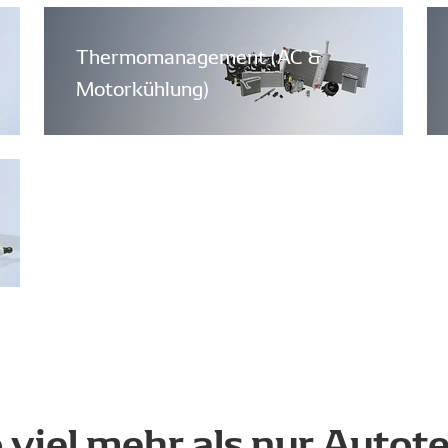
Thermomanagement (AC &
Motorkühlung)
 viel mehr als nur Autote