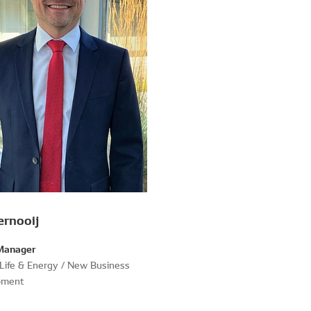
ernooij
Manager
 Life & Energy / New Business
pment