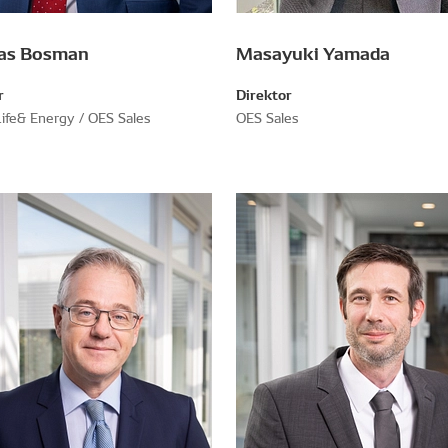
as Bosman
Masayuki Yamada
r
Direktor
Life& Energy / OES Sales
OES Sales