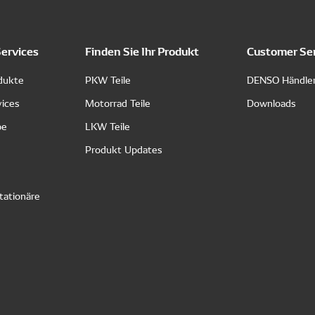
Services
Finden Sie Ihr Produkt
Customer Se
dukte
PKW Teile
DENSO Händle
vices
Motorrad Teile
Downloads
pe
LKW Teile
Produkt Updates
tationäre