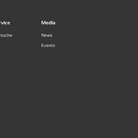
rvice
Media
rsuche
News
Events