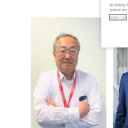
By clicking “
analyze site 
Vendor List