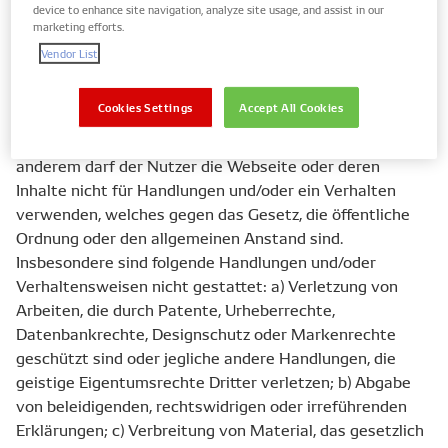
device to enhance site navigation, analyze site usage, and assist in our
I Erlaubte Nutzung
marketing efforts.
Vendor List
1. Das Verhalten und Benehmen des Nutzers auf dieser
Internetseite muss so sein,
Cookies Settings
Accept All Cookies
wie es von einem verantwortungsvollen und
sorgfältigen Internetuser erwartet werden darf. Unter
anderem darf der Nutzer die Webseite oder deren
Inhalte nicht für Handlungen und/oder ein Verhalten
verwenden, welches gegen das Gesetz, die öffentliche
Ordnung oder den allgemeinen Anstand sind.
Insbesondere sind folgende Handlungen und/oder
Verhaltensweisen nicht gestattet: a) Verletzung von
Arbeiten, die durch Patente, Urheberrechte,
Datenbankrechte, Designschutz oder Markenrechte
geschützt sind oder jegliche andere Handlungen, die
geistige Eigentumsrechte Dritter verletzen; b) Abgabe
von beleidigenden, rechtswidrigen oder irreführenden
Erklärungen; c) Verbreitung von Material, das gesetzlich