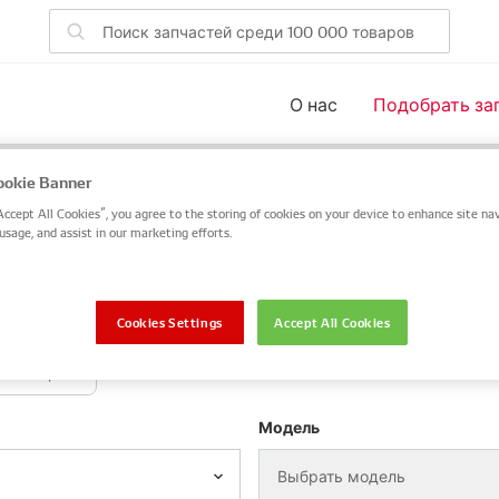
О нас
Подобрать за
для вашего транспорта
okie Banner
Accept All Cookies”, you agree to the storing of cookies on your device to enhance site nav
 номер запчасти DENSO или OE или выполните поиск по V
usage, and assist in our marketing efforts.
пчасти DENSO / OE
VIN / Frame
Cookies Settings
Accept All Cookies
Мотоцикл
Модель
Выбрать модель