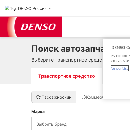
DENSO Россия
Поиск автозапчастей 
DENSO Co
By clicking “
Выберите транспортное средство, введите
analyze site 
Vendor List
Транспортное средство
Номер за
Пассажирский
Коммерческий
Марка
Выбрать бренд