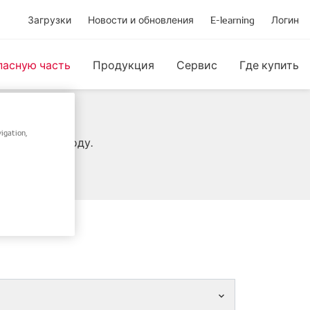
Загрузки
Новости и обновления
E-learning
Логин
пасную часть
Продукция
Сервис
Где купить
igation,
IN / Frame-коду.