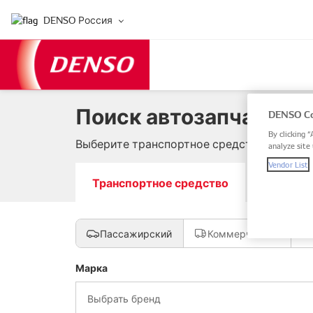
DENSO Россия
Поиск автозапчастей 
DENSO Co
By clicking “
Выберите транспортное средство, введите
analyze site 
Vendor List
Транспортное средство
Номер за
Пассажирский
Коммерческий
Марка
Выбрать бренд