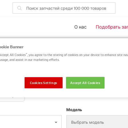
О нас
Подобрать за
для вашего транспорта
okie Banner
Accept All Cookies”, you agree to the storing of cookies on your device to enhance site nav
 номер запчасти DENSO или OE или выполните поиск по V
usage, and assist in our marketing efforts.
пчасти DENSO / OE
VIN / Frame
Cookies Settings
Accept All Cookies
Мотоцикл
Модель
Выбрать модель