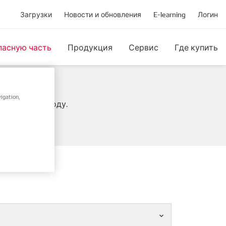
Загрузки
Новости и обновления
E-learning
Логин
пасную часть
Продукция
Сервис
Где купить
igation,
IN / Frame-коду.