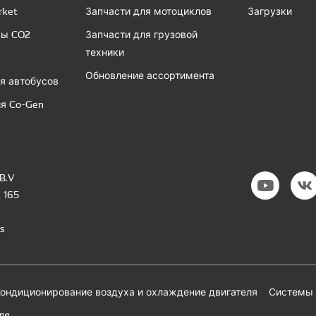
rket
Запчасти для мотоциклов
Загрузки
сы CO2
Запчасти для грузовой
техники
Обновление ассортимента
я автобусов
я Co-Gen
B.V
 165
s
ондиционирование воздуха и охлаждение двигателя
Системы 
ля