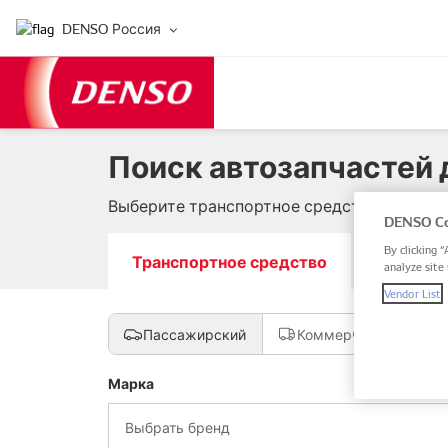
DENSO Россия
Поиск автозапчастей 
Выберите транспортное средство, введите
DENSO Co
By clicking “
Транспортное средство
Номер за
analyze site 
Vendor List
Пассажирский
Коммерческий
Марка
Выбрать бренд