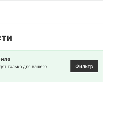
сти
биля
Фильтр
дят только для вашего