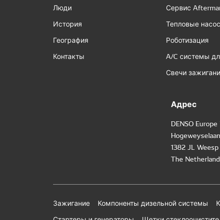
Люди
Сервис Afterma
История
Тепловые насо
География
Роботизация
Контакты
A/C системы дл
Свечи зажигани
Адрес
DENSO Europe 
Hogeweyselaan
1382 JL Weesp
The Netherland
Зажигание
Компоненты дизельной системы
К
Стартеры и генераторы
Щетки стеклоочистите