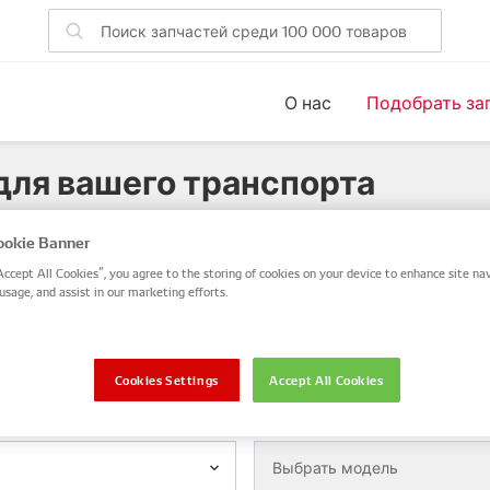
О нас
Подобрать за
для вашего транспорта
 номер запчасти DENSO или OE или выполните поиск по V
okie Banner
Accept All Cookies”, you agree to the storing of cookies on your device to enhance site nav
пчасти DENSO / OE
VIN / Frame
usage, and assist in our marketing efforts.
Мотоцикл
Cookies Settings
Accept All Cookies
Модель
Выбрать модель