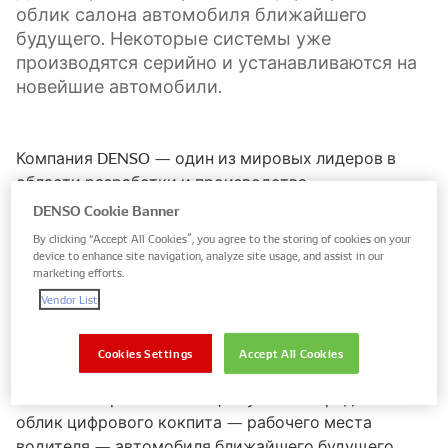
облик салона автомобиля ближайшего
будущего. Некоторые системы уже
производятся серийно и устанавливаются на
новейшие автомобили.
Компания DENSO — один из мировых лидеров в
области разработки и производства
автомобильных электронных систем. Большой
DENSO Cookie Banner
популярностью на рынке послепродажного
By clicking “Accept All Cookies”, you agree to the storing of cookies on your
обслуживания автомобилей пользуются решения
device to enhance site navigation, analyze site usage, and assist in our
marketing efforts.
DENSO для управления двигателем: датчики,
системы зажигания и подачи топлива. Помимо
Vendor List
этого, компания известна разработками в области
автомобильных информационных систем и
Cookies Settings
Accept All Cookies
безопасности. В соответствии с видением DENSO,
именно эти решения концептуально определят
облик цифрового кокпита — рабочего места
водителя — автомобиля ближайшего будущего.