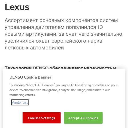
Lexus
Ассортимент основных компонентов систем
управления двигателем пополнился 10
новыми артикулами, за счет чего значительно
увеличился охват европейского парка
легковых автомобилей
Технологии DENSO обеспечивают надежность и
улучшение топливной экономичности
DENSO Cookie Banner
By clicking “Accept All Cookies”, you agree to the storing of cookies on your
Компания DENSO объявила о расширении
device to enhance site navigation, analyze site usage, and assist in our
собственного ассортимента продукции десятью
marketing efforts.
новыми датчиками положения распределительного
Vendor List
и коленчатого валов. Теперь преимущество
оригинальных технологий DENSO стало доступным
Cookies Settings
Accept All Cookies
для 5,5 миллионов автомобилей Toyota и Lexus,