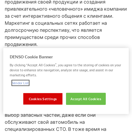
продвижения своей продукции и создания
привлекательного «человечного» имиджа компании
за счет интерактивного общения с клиентами.
Маркетинг в социальных сетях работает на
долгосрочную перспективу, что является
преимуществом среди прочих способов
продвижения.
DENSO Cookie Banner
Один из основных инструментов SMM — активная
коммуникация с клиентами. На сегодняшний день
By clicking “Accept All Cookies”, you agree to the storing of cookies on your
device to enhance site navigation, analyze site usage, and assist in our
большинство российских автовладельцев имеет
marketing efforts.
доступ к сети Интернет, при помощи которой
Vendor List
можно найти информацию по любой детали.
Данные опросов крупнейшего автомобильного
Cookies Settings
Accept All Cookies
ресурса России и СНГ www.drom.ru показывают, что
около 50% автовладельцев лично вовлечены в
выбор запасных частей, даже если они
обслуживают свой автомобиль на
специализированных СТО. В тоже время на