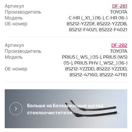
Артикул
DF-281
Производитель
TOYOTA
Модель
C-HR (_X1_) (16-), C-HR (16-)
OE-номер
85212-YZZDF, 85222-YZZDB,
85212-F4021, 85222-F4021
Артикул
DF-282
Производитель
TOYOTA
Модель
PRIUS (_W5_) (15-), PRIUS (W5)
(15-), PRIUS PHV (_W52_) (16-)
OE-номер
85212-YZZDD, 85222-YZZDD,
85212-47160, 85222-47110
Больше на Бескаркасные щетки
стеклоочистителя