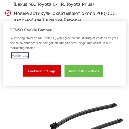
(Lexus NX, Toyota C-HR, Toyota Prius)
Новые артикулы охватывают около 200,000
автомобилей в парке Европы
Доступны в электронном каталоге DENSO и
DENSO Cookie Banner
системе TecDoc с февраля 2025 года
By clicking “Accept All Cookies”, you agree to the storing of cookies on your
device to enhance site navigation, analyze site usage, and assist in our
Запуск состоялся в феврале 2025 года
marketing efforts.
Подробную информацию об ассортименте
Vendor List
щёток стеклоочистителя DENSO можно найти
на сайте denso-am.eu, в системе TecDoc или у
Cookies Settings
Accept All Cookies
вашего местного представителя DENSO
Aftermarket.