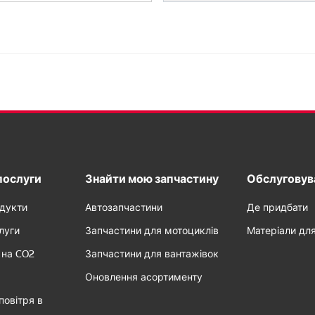
послуги
Знайти мою запчастину
Обслуговува
одукти
Автозапчастини
Де придбати
луги
Запчастини для мотоциклів
Матеріали дл
 на CO2
Запчастини для вантажівок
Оновлення асортименту
повітря в