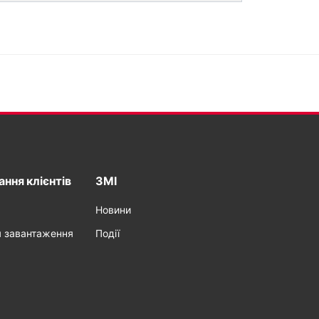
ння клієнтів
ЗМІ
Новини
я завантаження
Події