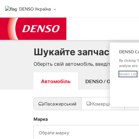
DENSO Україна
Шукайте запчастини д
DENSO Co
By clicking “
Оберіть свій автомобіль, введіть артикул
analyze site 
Vendor List
Автомобіль
DENSO / OE артикуль
Пасажирський
Комерційний
М
Марка
Обрати марку