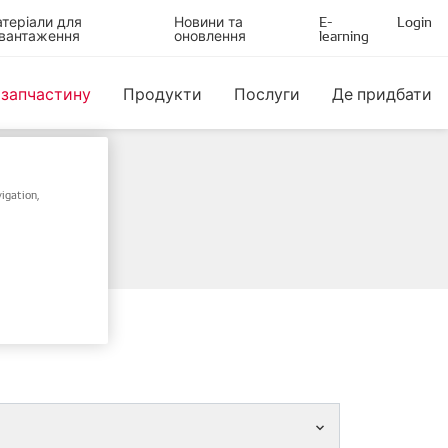
теріали для
Новини та
E-
Login
вантаження
оновлення
learning
 запчастину
Продукти
Послуги
Де придбати
igation,
ом шасі