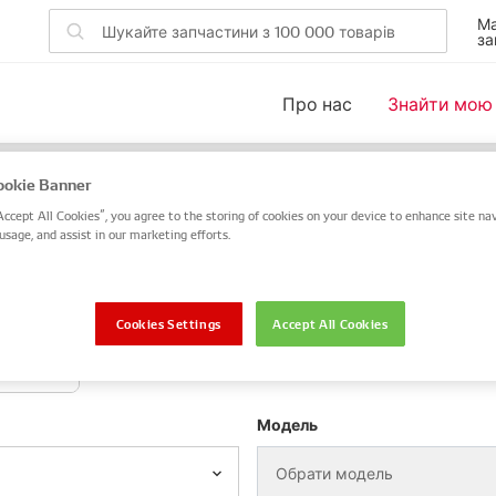
Ма
за
Про нас
Знайти мою
ля вашого автомобіля
okie Banner
Accept All Cookies”, you agree to the storing of cookies on your device to enhance site nav
 DENSO або OE чи скористайтеся пошуком за VIN / номер
usage, and assist in our marketing efforts.
VIN / номер шасі
Cookies Settings
Accept All Cookies
отоцикл
Модель
Обрати модель