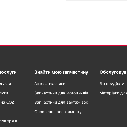
послуги
Знайти мою запчастину
Обслуговува
одукти
Автозапчастини
Де придбати
луги
Запчастини для мотоциклів
Матеріали дл
 на CO2
Запчастини для вантажівок
Оновлення асортименту
повітря в