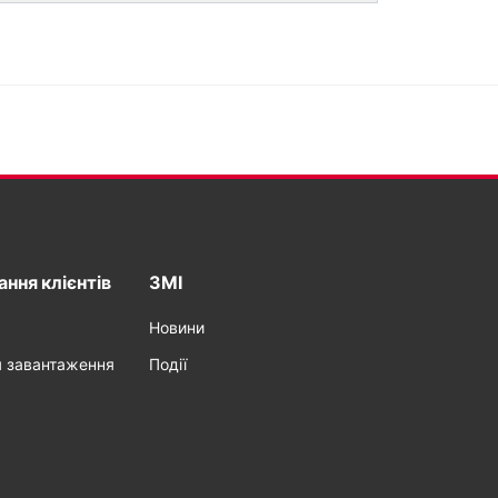
ння клієнтів
ЗМІ
Новини
я завантаження
Події