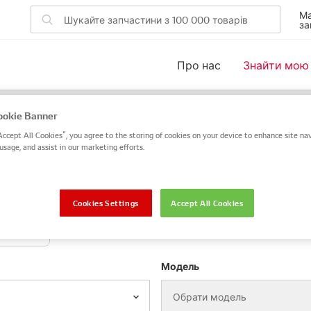
Ма
за
Про нас
Знайти мою
ля вашого автомобіля
okie Banner
Accept All Cookies”, you agree to the storing of cookies on your device to enhance site nav
 DENSO або OE чи скористайтеся пошуком за VIN / номер
usage, and assist in our marketing efforts.
VIN / номер шасі
Cookies Settings
Accept All Cookies
отоцикл
Модель
Обрати модель