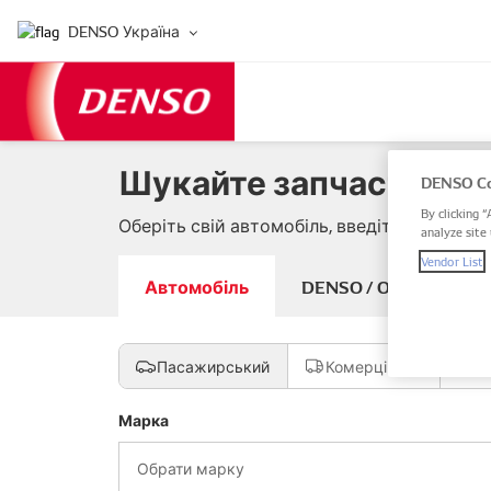
DENSO Україна
Шукайте запчастини д
DENSO Co
By clicking “
Оберіть свій автомобіль, введіть артикул
analyze site 
Vendor List
Автомобіль
DENSO / OE артикуль
Пасажирський
Комерційний
М
Марка
Обрати марку