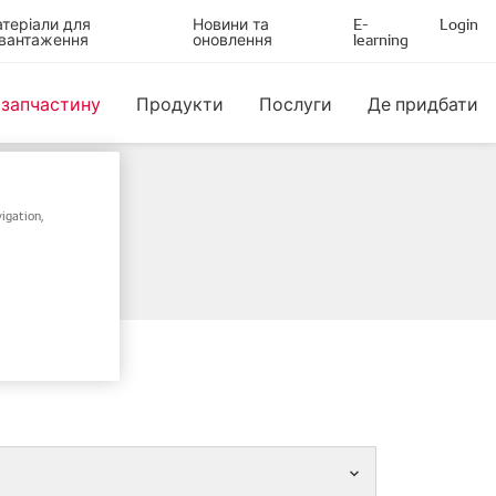
теріали для
Новини та
E-
Login
вантаження
оновлення
learning
 запчастину
Продукти
Послуги
Де придбати
igation,
ом шасі