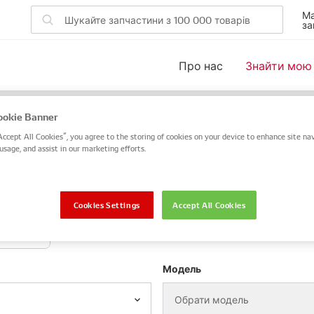
Ма
за
Про нас
Знайти мою
ля вашого автомобіля
okie Banner
Accept All Cookies”, you agree to the storing of cookies on your device to enhance site nav
 DENSO або OE чи скористайтеся пошуком за VIN / номер
usage, and assist in our marketing efforts.
VIN / номер шасі
Cookies Settings
Accept All Cookies
отоцикл
Модель
Обрати модель