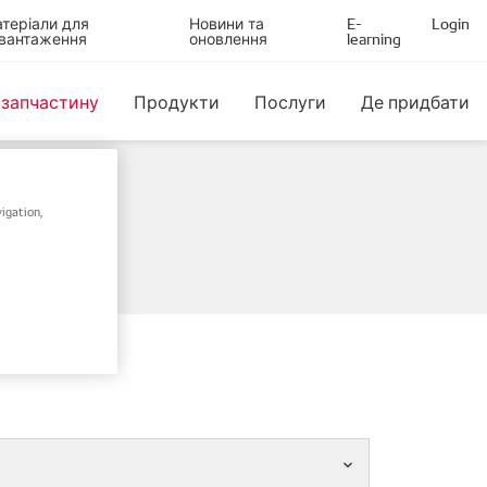
теріали для
Новини та
E-
Login
вантаження
оновлення
learning
 запчастину
Продукти
Послуги
Де придбати
igation,
ом шасі