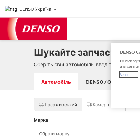
DENSO Україна
Шукайте запчастини д
DENSO Co
By clicking “
Оберіть свій автомобіль, введіть артикул
analyze site 
Vendor List
Автомобіль
DENSO / OE артикуль
Пасажирський
Комерційний
М
Марка
Обрати марку