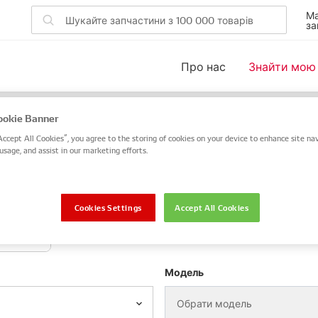
Ма
за
Про нас
Знайти мою
ля вашого автомобіля
okie Banner
Accept All Cookies”, you agree to the storing of cookies on your device to enhance site nav
 DENSO або OE чи скористайтеся пошуком за VIN / номер
usage, and assist in our marketing efforts.
VIN / номер шасі
Cookies Settings
Accept All Cookies
отоцикл
Модель
Обрати модель