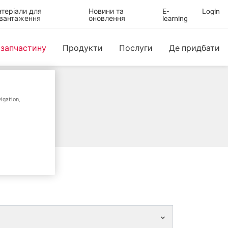
теріали для
Новини та
E-
Login
вантаження
оновлення
learning
 запчастину
Продукти
Послуги
Де придбати
igation,
ом шасі