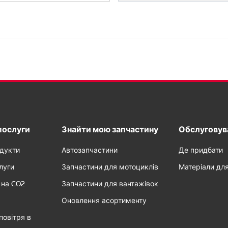
послуги
Знайти мою запчастину
Обслуговува
одукти
Автозапчастини
Де придбати
луги
Запчастини для мотоциклів
Матеріали дл
 на CO2
Запчастини для вантажівок
Оновлення асортименту
повітря в