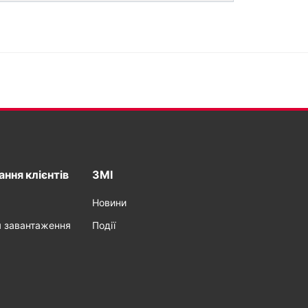
ння клієнтів
ЗМІ
Новини
я завантаження
Події