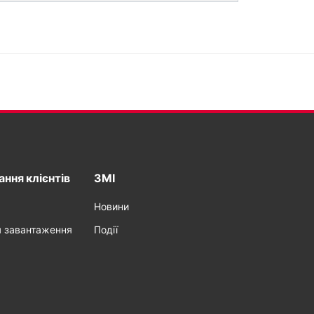
ння клієнтів
ЗМІ
Новини
я завантаження
Події