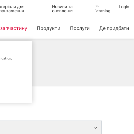
теріали для
Новини та
E-
Login
вантаження
оновлення
learning
 запчастину
Продукти
Послуги
Де придбати
igation,
ом шасі