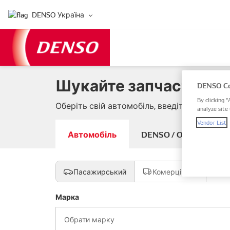
DENSO Україна
Шукайте запчастини д
DENSO Co
By clicking “
Оберіть свій автомобіль, введіть артикул
analyze site 
Vendor List
Автомобіль
DENSO / OE артикуль
Пасажирський
Комерційний
М
Марка
Обрати марку