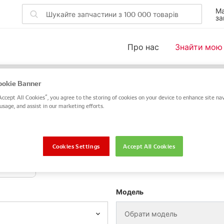
Ма
за
Про нас
Знайти мою
ля вашого автомобіля
okie Banner
Accept All Cookies”, you agree to the storing of cookies on your device to enhance site nav
 DENSO або OE чи скористайтеся пошуком за VIN / номер
usage, and assist in our marketing efforts.
VIN / номер шасі
Cookies Settings
Accept All Cookies
отоцикл
Модель
Обрати модель