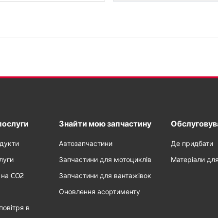
послуги
Знайти мою запчастину
Обслуговува
одукти
Автозапчастини
Де придбати
луги
Запчастини для мотоциклів
Матеріали дл
 на CO2
Запчастини для вантажівок
Оновлення асортименту
повітря в