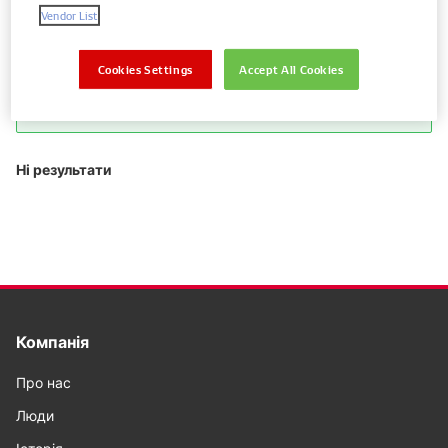
Vendor List
запчастини
Cookies Settings
Accept All Cookies
Покажіть лише запчастини для вашого
автомобіля
Ні результати
Компанія
Про нас
Люди