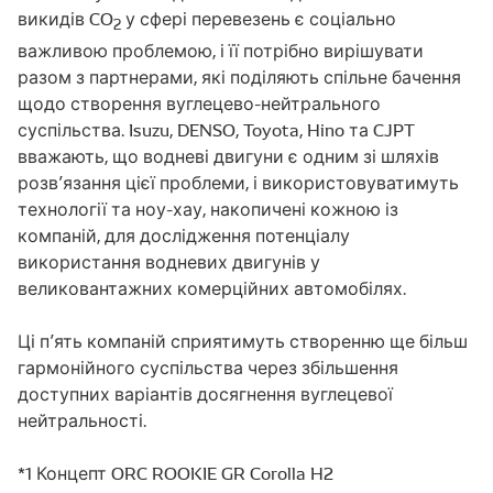
викидів CO
у сфері перевезень є соціально
2
важливою проблемою, і її потрібно вирішувати
разом з партнерами, які поділяють спільне бачення
щодо створення вуглецево-нейтрального
суспільства. Isuzu, DENSO, Toyota, Hino та CJPT
вважають, що водневі двигуни є одним зі шляхів
розв’язання цієї проблеми, і використовуватимуть
технології та ноу-хау, накопичені кожною із
компаній, для дослідження потенціалу
використання водневих двигунів у
великовантажних комерційних автомобілях.
Ці п’ять компаній сприятимуть створенню ще більш
гармонійного суспільства через збільшення
доступних варіантів досягнення вуглецевої
нейтральності.
*1 Концепт ORC ROOKIE GR Corolla H2