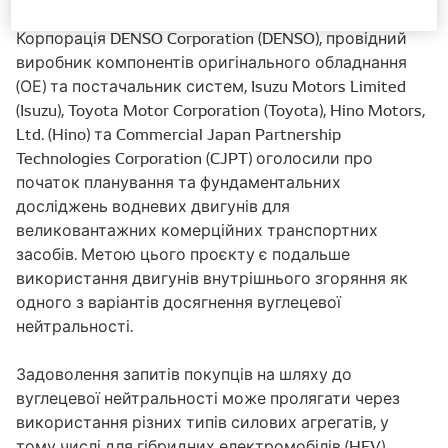
Корпорація DENSO Corporation (DENSO), провідний
виробник компонентів оригінального обладнання
(ОЕ) та постачальник систем, Isuzu Motors Limited
(Isuzu), Toyota Motor Corporation (Toyota), Hino Motors,
Ltd. (Hino) та Commercial Japan Partnership
Technologies Corporation (CJPT) оголосили про
початок планування та фундаментальних
досліджень водневих двигунів для
великовантажних комерційних транспортних
засобів. Метою цього проєкту є подальше
використання двигунів внутрішнього згоряння як
одного з варіантів досягнення вуглецевої
нейтральності.
Задоволення запитів покупців на шляху до
вуглецевої нейтральності може пролягати через
використання різних типів силових агрегатів, у
тому числі для гібридних електромобілів (HEV),