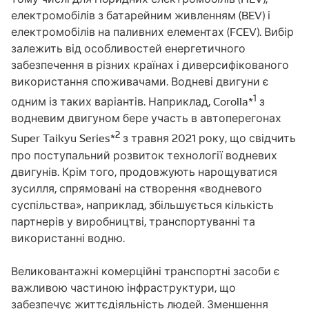
електромобілів з батарейним живленням (BEV) і
електромобілів на паливних елементах (FCEV). Вибір
залежить від особливостей енергетичного
забезпечення в різних країнах і диверсифікованого
використання споживачами. Водневі двигуни є
1
одним із таких варіантів. Наприклад, Corolla*
з
водневим двигуном бере участь в автоперегонах
2
Super Taikyu Series*
з травня 2021 року, що свідчить
про поступальний розвиток технології водневих
двигунів. Крім того, продовжують нарощуватися
зусилля, спрямовані на створення «водневого
суспільства», наприклад, збільшується кількість
партнерів у виробництві, транспортуванні та
використанні водню.
Великовантажні комерційні транспортні засоби є
важливою частиною інфраструктури, що
забезпечує життєдіяльність людей. Зменшення