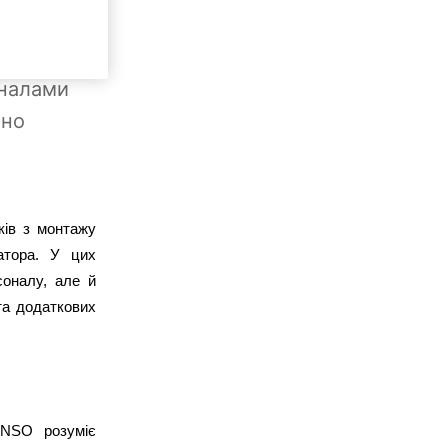
спортних
аннями та
оналами
шно
ів з монтажу 
тора. У цих 
оналу, але й 
а додаткових 
NSO розуміє 