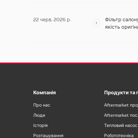
22 черв. 2026 р.
Фільтр салону
якість оригі
Компанія
Продукти та 
Про нас
Aftermarket пр
Люди
Aftermarket пос
Історія
Тепловий насос
Розташування
Робототехніка