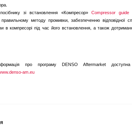
ора.
посібнику зі встановлення «Компресор» 
Compressor guide
 правильному методу промивки, забезпеченню відповідної спе
иви в компресорі під час його встановлення, а також дотриман
нформація про програму DENSO Aftermarket доступна
www.denso-am.eu
я