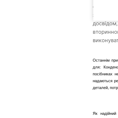
обладнанн
засобів (
досвідом,
вторинног
виконуват
Останнім при
для: Конден
посібниках н
надаються ре
деталей, потр
Як надійний