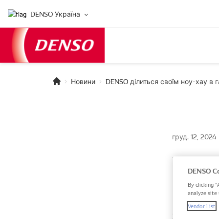
DENSO Україна
Новини
DENSO ділиться своїм ноу-хау в 
груд. 12, 2024
DENS
DENSO Co
галу
By clicking “
analyze site 
Vendor List
Як поста