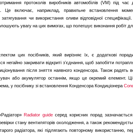
отримання протоколів виробників автомобілів (VM) під час 
я. Це включає, наприклад, правильне встановлення момент
 затягування чи використання оливи відповідної специфікації.
лошують увагу на цих вимогах, що полегшує виконання робіт для
ектом цих посібників, який вирізняє їх, є додаткові поради
я негайно закривати відкриті з'єднання, щоб запобігти потрапл
иціонування після зняття наявного конденсора. Також радять в
увач або акумулятор останнім, якщо це окремий елемент. Ці 
рема, у посібнику зі встановлення Конденсора Кондиціонера
Cond
«Радіатор»
Radiator guide
 серед корисних порад зазначається н
ревірки стану вентиляторів охолодження, а також рекомендуєть
старого радіатора, які підлягають повторному використанню, пе