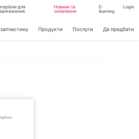
теріали для
Новини та
E-
Login
вантаження
оновлення
learning
 запчастину
Продукти
Послуги
Де придбати
хау в
igation,
ного