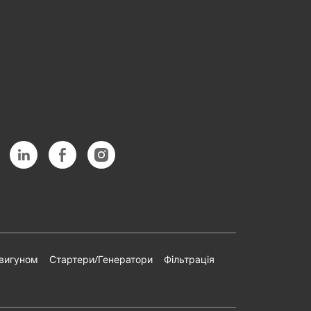
двигуном
Стартери/Генератори
Фільтрація