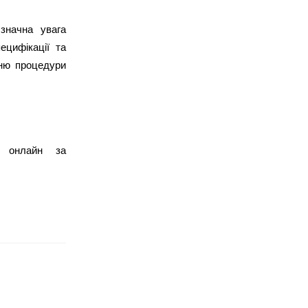
значна увага 
цифікації та 
ню процедури 
 онлайн за 