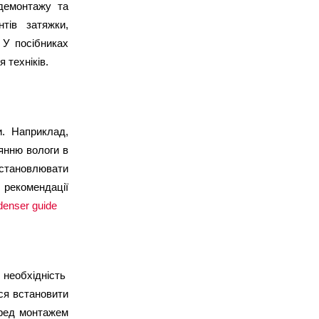
демонтажу та 
ів затяжки, 
 У посібниках 
 техніків.
. Наприклад, 
янню вологи в 
становлювати 
рекомендації 
enser guide
еобхідність  
ся встановити 
ред монтажем 