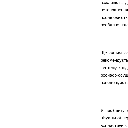
важливість д
встановленн
послідовність
особливо наго
Ще одним асп
рекомендуєтьс
систему конд
ресивер-осуш
наведені, зок
У посібнику 
візуальної пе
всі частини 