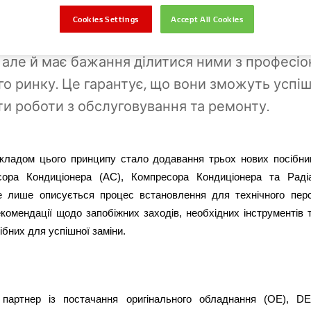
я (OE) для багатьох світових виробників тра
Cookies Settings
Accept All Cookies
VMs), DENSO не лише володіє необхідними зн
 але й має бажання ділитися ними з професі
о ринку. Це гарантує, що вони зможуть успі
и роботи з обслуговування та ремонту.
кладом цього принципу стало додавання трьох нових посібник
сора Кондиціонера (AC), Компресора Кондиціонера та Радіа
е лише описується процес встановлення для технічного перс
комендації щодо запобіжних заходів, необхідних інструментів т
ібних для успішної заміни.
 партнер із постачання оригінального обладнання (OE), DE