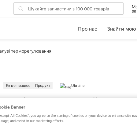
Ма
за
Про нас
Знайти мою
галузі терморегулювання
Як це працює
Продукт
Ukraine
O ділиться своїм ноу-
okie Banner
зі терморегулювання
Accept All Cookies”, you agree to the storing of cookies on your device to enhance site nav
usage, and assist in our marketing efforts.
чальник систем терморегулювання оригіналь