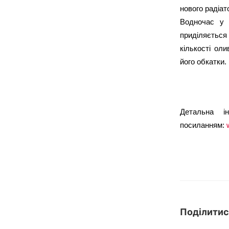
нового радіат
Водночас у 
приділяється
кількості ол
його обкатки.
Детальна і
посиланням:
Поділитис