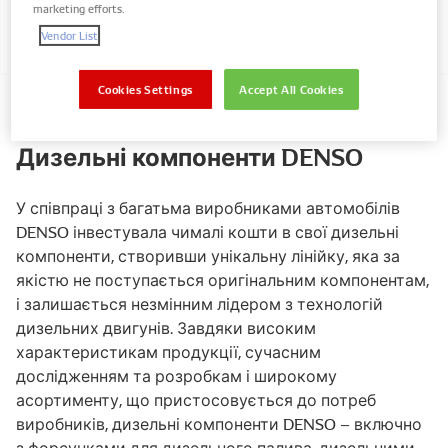
marketing efforts.
Форсунка для системи
Vendor List
Common Rail
Cookies Settings
Accept All Cookies
Дизельні компоненти DENSO
У співпраці з багатьма виробниками автомобілів
DENSO інвестувала чималі кошти в свої дизельні
компоненти, створивши унікальну лінійку, яка за
якістю не поступається оригінальним компонентам,
і залишається незмінним лідером з технологій
дизельних двигунів. Завдяки високим
характеристикам продукції, сучасним
дослідженням та розробкам і широкому
асортименту, що пристосовується до потреб
виробників, дизельні компоненти DENSO – включно
з форсунками для дизельного палива, дизельними