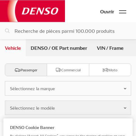
Ouvrir
Vehicle
DENSO / OE Part number
VIN / Frame
Passenger
Commercial
Moto
Sélectionnez la marque
Sélectionnez le modèle
DENSO Cookie Banner
Search by vehicle pièces
By clicking “Accept All Cookies”, you agree to the storing of cookies on your