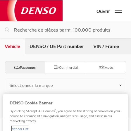
Ouvrir
Vehicle
DENSO / OE Part number
VIN / Frame
Passenger
Commercial
Moto
Sélectionnez la marque
DENSO Cookie Banner
Sélectionnez le modèle
By clicking “Accept All Cookies”, you agree to the storing of cookies on your
device to enhance site navigation, analyze site usage, and assist in our
marketing efforts.
Vendor List