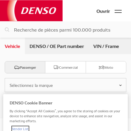
Ouvrir
Vehicle
DENSO / OE Part number
VIN / Frame
Passenger
Commercial
Moto
Sélectionnez la marque
DENSO Cookie Banner
Sélectionnez le modèle
By clicking “Accept All Cookies”, you agree to the storing of cookies on your
device to enhance site navigation, analyze site usage, and assist in our
marketing efforts.
Vendor List