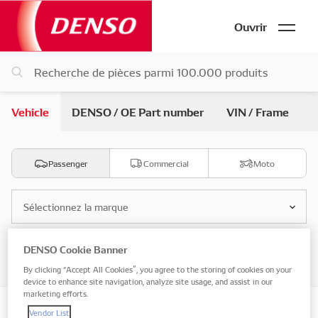
Ouvrir
Vehicle
DENSO / OE Part number
VIN / Frame
Passenger
Commercial
Moto
Sélectionnez la marque
DENSO Cookie Banner
Sélectionnez le modèle
By clicking “Accept All Cookies”, you agree to the storing of cookies on your
device to enhance site navigation, analyze site usage, and assist in our
marketing efforts.
Vendor List