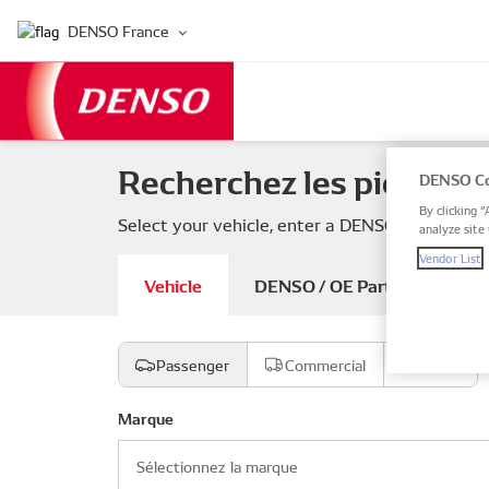
DENSO France
Recherchez les pièces d
DENSO Co
By clicking “
Select your vehicle, enter a DENSO or OE part
analyze site 
Vendor List
Vehicle
DENSO / OE Part number
Passenger
Commercial
Moto
Marque
Sélectionnez la marque