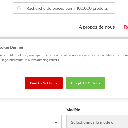
À propos de nous
R
e votre véhicule
okie Banner
Accept All Cookies”, you agree to the storing of cookies on your device to enhance site nav
 number, or search by VIN / Frame No.
usage, and assist in our marketing efforts.
VIN / Frame
Cookies Settings
Accept All Cookies
Modèle
Sélectionnez le modèle