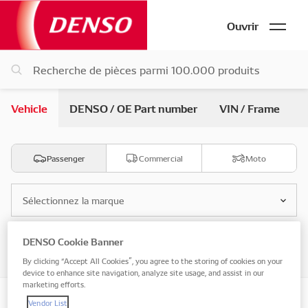
Ouvrir
Vehicle
DENSO / OE Part number
VIN / Frame
Passenger
Commercial
Moto
Sélectionnez la marque
DENSO Cookie Banner
Sélectionnez le modèle
By clicking “Accept All Cookies”, you agree to the storing of cookies on your
device to enhance site navigation, analyze site usage, and assist in our
marketing efforts.
Vendor List