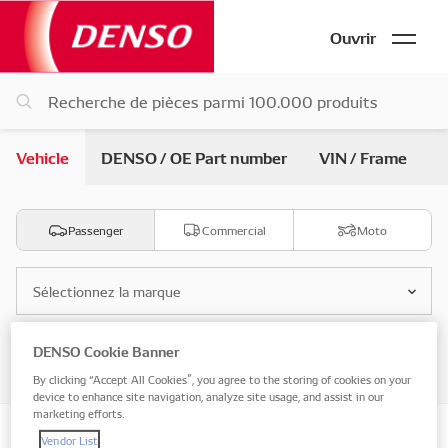
Ouvrir
Vehicle
DENSO / OE Part number
VIN / Frame
Passenger
Commercial
Moto
Sélectionnez la marque
DENSO Cookie Banner
Sélectionnez le modèle
By clicking “Accept All Cookies”, you agree to the storing of cookies on your
device to enhance site navigation, analyze site usage, and assist in our
marketing efforts.
Vendor List