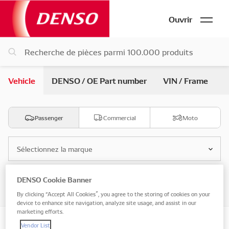
Ouvrir
Vehicle
DENSO / OE Part number
VIN / Frame
Passenger
Commercial
Moto
Sélectionnez la marque
DENSO Cookie Banner
Sélectionnez le modèle
By clicking “Accept All Cookies”, you agree to the storing of cookies on your
device to enhance site navigation, analyze site usage, and assist in our
marketing efforts.
Vendor List