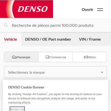
Ouvrir
Vehicle
DENSO / OE Part number
VIN / Frame
Passenger
Commercial
Moto
Sélectionnez la marque
DENSO Cookie Banner
Sélectionnez le modèle
By clicking “Accept All Cookies”, you agree to the storing of cookies on your
device to enhance site navigation, analyze site usage, and assist in our
marketing efforts.
Vendor List