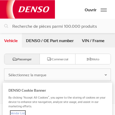
Ouvrir
Vehicle
DENSO / OE Part number
VIN / Frame
Passenger
Commercial
Moto
Sélectionnez la marque
DENSO Cookie Banner
Sélectionnez le modèle
By clicking “Accept All Cookies”, you agree to the storing of cookies on your
device to enhance site navigation, analyze site usage, and assist in our
marketing efforts.
Vendor List