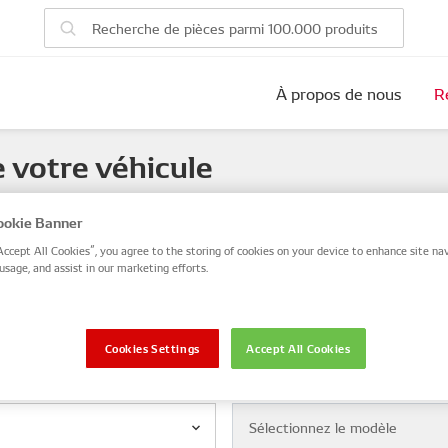
À propos de nous
R
e votre véhicule
 number, or search by VIN / Frame No.
okie Banner
Accept All Cookies”, you agree to the storing of cookies on your device to enhance site nav
VIN / Frame
usage, and assist in our marketing efforts.
Cookies Settings
Accept All Cookies
Modèle
Sélectionnez le modèle