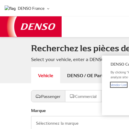
DENSO France
Recherchez les pièces d
Select your vehicle, enter a DENSO or OE part
DENSO Co
By clicking “
Vehicle
DENSO / OE Part number
analyze site 
Vendor List
Passenger
Commercial
Moto
Marque
Sélectionnez la marque