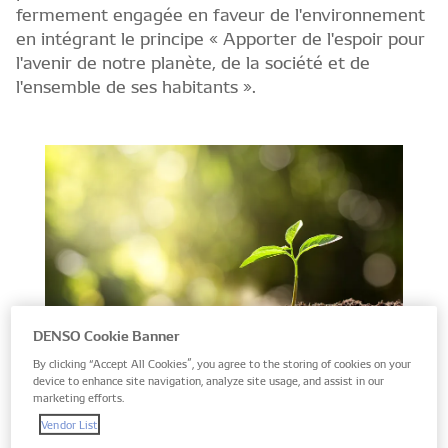
fermement engagée en faveur de l'environnement
en intégrant le principe « Apporter de l'espoir pour
l'avenir de notre planète, de la société et de
l'ensemble de ses habitants ».
DENSO Cookie Banner
By clicking “Accept All Cookies”, you agree to the storing of cookies on your
device to enhance site navigation, analyze site usage, and assist in our
marketing efforts.
Cet engagement fait partie de la politique à long terme
Vendor List
de DENSO pour 2030, car en tant que leader dans le