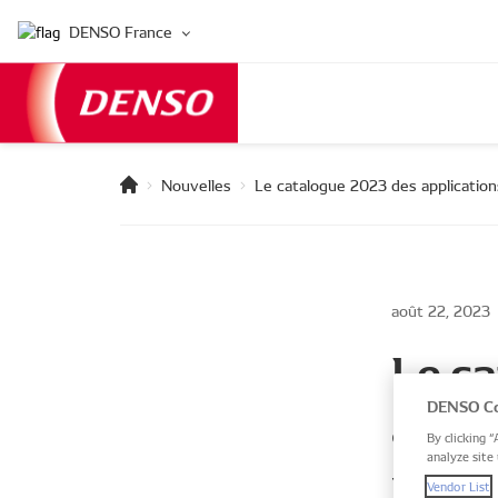
DENSO France
Nouvelles
Le catalogue 2023 des applicatio
août 22, 2023
Le c
appli
DENSO Co
By clicking “
analyze site 
main
Vendor List