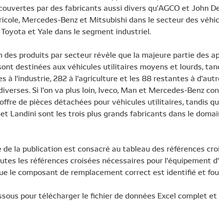
 couvertes par des fabricants aussi divers qu'AGCO et John D
gricole, Mercedes-Benz et Mitsubishi dans le secteur des véhi
et Toyota et Yale dans le segment industriel.
n des produits par secteur révèle que la majeure partie des ap
sont destinées aux véhicules utilitaires moyens et lourds, ta
s à l'industrie, 282 à l'agriculture et les 88 restantes à d'aut
diverses. Si l'on va plus loin, Iveco, Man et Mercedes-Benz con
'offre de pièces détachées pour véhicules utilitaires, tandis q
et Landini sont les trois plus grands fabricants dans le doma
te de la publication est consacré au tableau des références cro
tes les références croisées nécessaires pour l'équipement d'o
ue le composant de remplacement correct est identifié et four
ssous pour télécharger le fichier de données Excel complet e