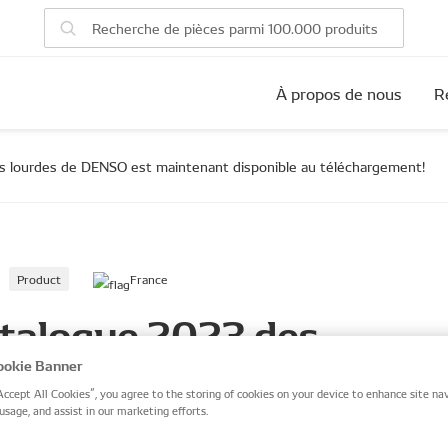
À propos de nous
R
ns lourdes de DENSO est maintenant disponible au téléchargement!
Product
France
atalogue 2023 des
cations lourdes de DENS
okie Banner
Accept All Cookies”, you agree to the storing of cookies on your device to enhance site nav
usage, and assist in our marketing efforts.
tenant disponible au