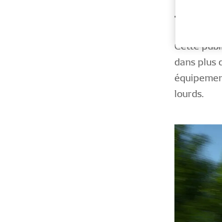
télé
Cette publ
dans plus 
équipements
lourds.