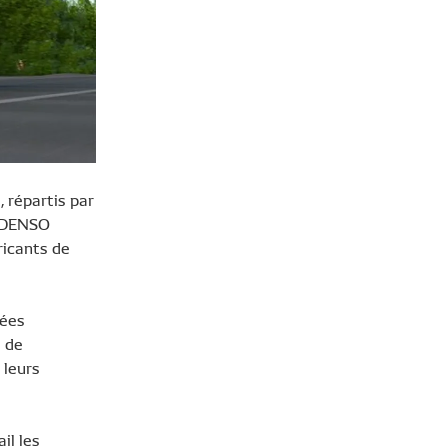
 répartis par
e DENSO
ricants de
nées
t de
 leurs
il les