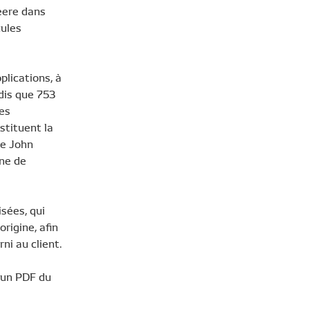
eere dans
cules
plications, à
ndis que 753
res
stituent la
ue John
ine de
isées, qui
rigine, afin
ni au client.
t un PDF du