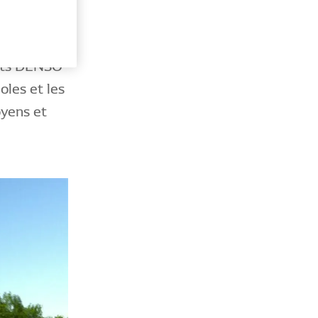
ants DENSO
oles et les
oyens et