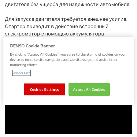
двигателя без ущерба для надежности автомобиля.
Для запуска двигателя требуется внешнее усилие.
Стартер приводит в действие встроенный
электромотор с помощью аккумулятора
автомобиля. В результате создается вращательный
DENSO Cookie Banner
момент и двигатель запускается. Несмотря на то
By clicking “Accept All Cookies”, you agree to the storing of cookies on your
что стартер является достаточно малогабаритным,
device to enhance site navigation, analyze site usage, and assist in our
он развивает большую мощность, так как она
marketing efforts.
требуется для надежного и быстрого пуска
Vendor List
двигателя.
Cookies Settings
Accept All Cookies