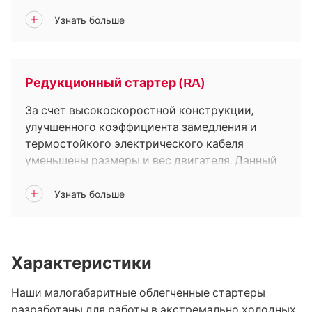
увеличенным коэффициентом замедления.
Этот тип стартера малогабаритный, легкий, он
просто монтируется и характеризуется
низким уровнем шума при запуске.
Редукционный стартер (RA)
За счет высокоскоростной конструкции,
улучшенного коэффициента замедления и
термостойкого электрического кабеля
уменьшены размеры и вес двигателя. Данный
тип стартера также имеет холоднокованное
шлицевое соединение, что уменьшает размер
магнитного переключателя.
Характеристики
Наши малогабаритные облегченные стартеры
разработаны для работы в экстремально холодных