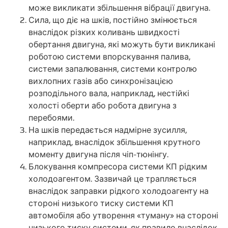
може викликати збільшення вібрації двигуна.
Сила, що діє на шків, постійно змінюється
внаслідок різких коливань швидкості
обертання двигуна, які можуть бути викликані
роботою системи впорскування палива,
системи запалювання, системи контролю
вихлопних газів або синхронізацією
розподільного вала, наприклад, нестійкі
холості оберти або робота двигуна з
перебоями.
На шків передається надмірне зусилля,
наприклад, внаслідок збільшення крутного
моменту двигуна після чіп-тюнінгу.
Блокування компресора системи КП рідким
холодоагентом. Зазвичай це трапляється
внаслідок заправки рідкого холодоагенту на
стороні низького тиску системи КП
автомобіля або утворення «туману» на стороні
низького тиску системи, як правило внаслідок