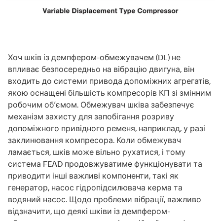
Хоч шків із демпфером-обмежувачем (DL) не
впливає безпосередньо на вібрацію двигуна, він
входить до системи привода допоміжних агрегатів,
якою оснащені більшість компресорів КП зі змінним
робочим об’ємом. Обмежувач шківа забезпечує
механізм захисту для запобігання розриву
допоміжного привідного ременя, наприклад, у разі
заклинювання компресора. Коли обмежувач
ламається, шків може вільно рухатися, і тому
система FEAD продовжуватиме функціонувати та
приводити інші важливі компоненти, такі як
генератор, насос гідропідсилювача керма та
водяний насос. Щодо проблеми вібрації, важливо
відзначити, що деякі шківи із демпфером-