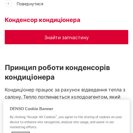
Повернутися
Конденсор кондиціонера
Знайти запчастину
Принцип роботи конденсорів
кондиціонера
Кондиціонер працює за рахунок відведення тепла з
салону. Тепло поглинається холодоагентом, який
відводить тепло з салону в навколишню атмосферу.
DENSO Cookie Banner
Конденсор, розміщений спереду автомобіля,
By clicking “Accept All Cookies”, you agree to the storing of cookies on your
забезпечує відведення тепла в атмосферу. За
device to enhance site navigation, analyze site usage, and assist in our
рахунок випуску теплого повітря у більш
marketing efforts.
прохолодне атмосферне повітря холодоагент