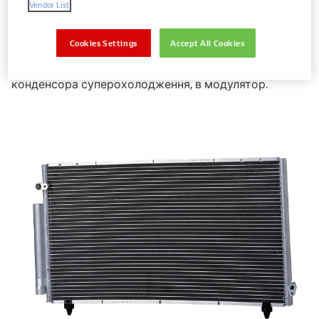
Vendor List
переходить із газоподібного стану в рідкий.
Конденсор, який здатен витримувати високі
Cookies Settings
Accept All Cookies
значення внутрішнього тиску, подає рідкий
холодоагент у ресівер-осушувач або, у випадку
конденсора суперохолодження, в модулятор.