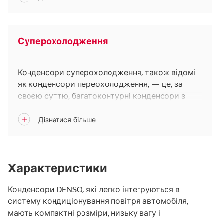
Суперохолодження
Конденсори суперохолодження, також відомі
як конденсори переохолодження, — це, за
своєю суттю, багатоконтурні конденсори з
вбудованим газорідинним сепаратором, або
модулятором. Конденсор цього типу ділиться
на секції конденсації та суперохолодження і
забезпечує високу ефективність охолодження.
Характеристики
Конденсори DENSO, які легко інтегруються в
систему кондиціонування повітря автомобіля,
мають компактні розміри, низьку вагу і