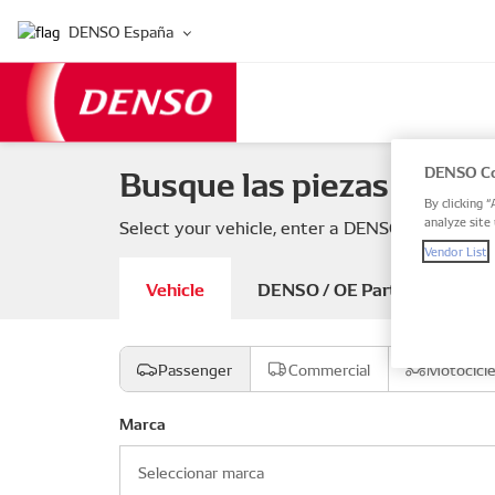
DENSO España
Busque las piezas de su 
DENSO Co
By clicking “
analyze site 
Select your vehicle, enter a DENSO or OE part
Vendor List
Vehicle
DENSO / OE Part number
Passenger
Commercial
Motocicl
Marca
Seleccionar marca