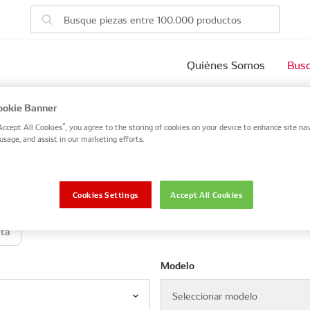
Quiènes Somos
Busc
vehículo
okie Banner
Accept All Cookies”, you agree to the storing of cookies on your device to enhance site nav
usage, and assist in our marketing efforts.
 number, or search by VIN / Frame No.
VIN / Frame
Cookies Settings
Accept All Cookies
eta
Modelo
Seleccionar modelo