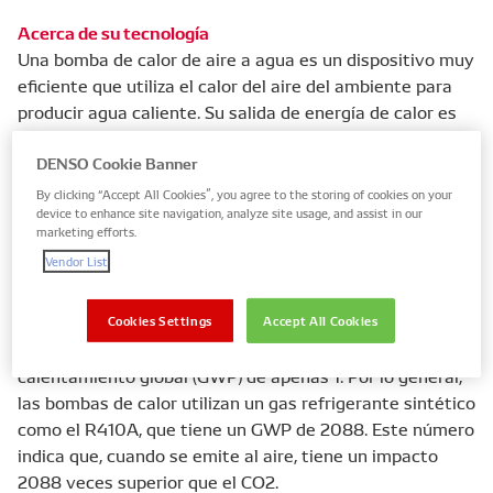
Acerca de su tecnología
Una bomba de calor de aire a agua es un dispositivo muy
eficiente que utiliza el calor del aire del ambiente para
producir agua caliente. Su salida de energía de calor es
de aproximadamente tres a cinco veces tan alta como la
entrada de electricidad. Funciona de forma opuesta al
DENSO Cookie Banner
sistema de aire acondicionado, ya que utiliza un ciclo
By clicking “Accept All Cookies”, you agree to the storing of cookies on your
device to enhance site navigation, analyze site usage, and assist in our
refrigerante con un compresor e intercambiadores de
marketing efforts.
calor para extraer calor del aire del ambiente y
Vendor List
transferirlo al agua.
La bomba de calor de aire a agua de DENSO utiliza el
Cookies Settings
Accept All Cookies
refrigerante natural CO2, que tiene un Potencial de
calentamiento global (GWP) de apenas 1. Por lo general,
las bombas de calor utilizan un gas refrigerante sintético
como el R410A, que tiene un GWP de 2088. Este número
indica que, cuando se emite al aire, tiene un impacto
2088 veces superior que el CO2.