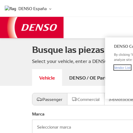
DENSO España
Busque las piezas de su 
DENSO Co
By clicking “
analyze site 
Select your vehicle, enter a DENSO or OE part
Vendor List
Vehicle
DENSO / OE Part number
Passenger
Commercial
Motocicl
Marca
Seleccionar marca