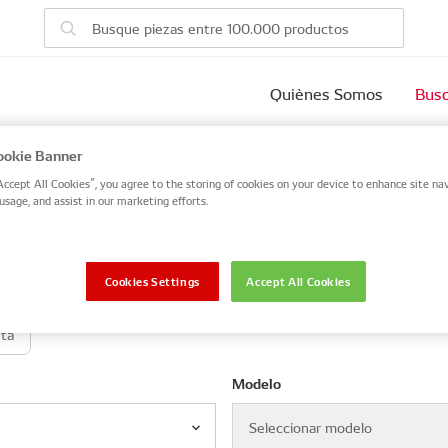
Quiènes Somos
Busc
vehículo
okie Banner
Accept All Cookies”, you agree to the storing of cookies on your device to enhance site nav
usage, and assist in our marketing efforts.
 number, or search by VIN / Frame No.
VIN / Frame
Cookies Settings
Accept All Cookies
eta
Modelo
Seleccionar modelo