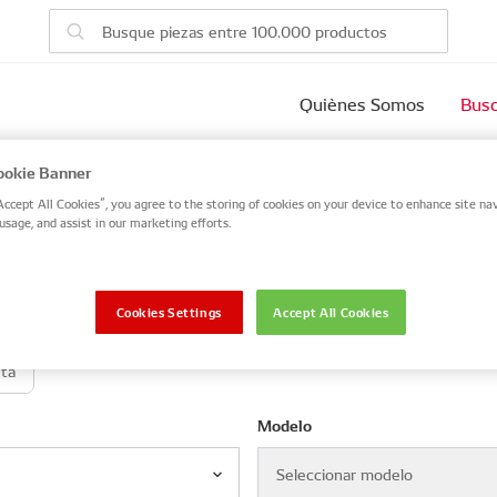
Quiènes Somos
Busc
vehículo
okie Banner
Accept All Cookies”, you agree to the storing of cookies on your device to enhance site nav
usage, and assist in our marketing efforts.
 number, or search by VIN / Frame No.
VIN / Frame
Cookies Settings
Accept All Cookies
eta
Modelo
Seleccionar modelo