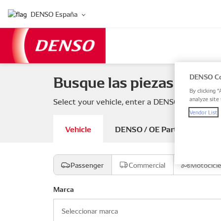
DENSO España
Busque las piezas de su 
DENSO Co
By clicking “
analyze site 
Select your vehicle, enter a DENSO or OE part
Vendor List
Vehicle
DENSO / OE Part number
Passenger
Commercial
Motocicl
Marca
Seleccionar marca