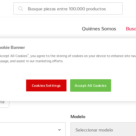
Quiènes Somos
Busc
vehículo
okie Banner
Accept All Cookies”, you agree to the storing of cookies on your device to enhance site nav
usage, and assist in our marketing efforts.
 number, or search by VIN / Frame No.
VIN / Frame
Cookies Settings
Accept All Cookies
eta
Modelo
Seleccionar modelo