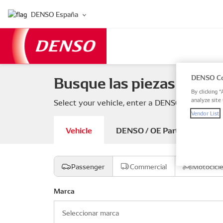
DENSO España
Busque las piezas de su 
DENSO Co
By clicking “
analyze site 
Select your vehicle, enter a DENSO or OE part
Vendor List
Vehicle
DENSO / OE Part number
Passenger
Commercial
Motocicl
Marca
Seleccionar marca