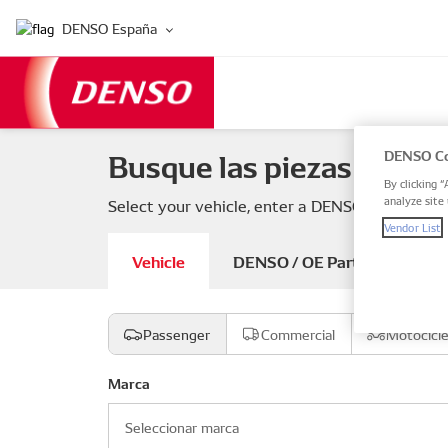
DENSO España
Busque las piezas de su 
DENSO Co
By clicking “
analyze site 
Select your vehicle, enter a DENSO or OE part
Vendor List
Vehicle
DENSO / OE Part number
Passenger
Commercial
Motocicl
Marca
Seleccionar marca