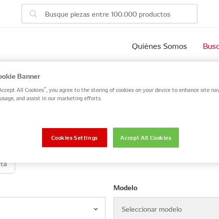
Quiènes Somos
Busc
vehículo
okie Banner
Accept All Cookies”, you agree to the storing of cookies on your device to enhance site nav
usage, and assist in our marketing efforts.
 number, or search by VIN / Frame No.
VIN / Frame
Cookies Settings
Accept All Cookies
eta
Modelo
Seleccionar modelo