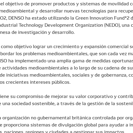
 el objetivo de promover productos y sistemas de movilidad c
medioambiental y desarrollar nuevas tecnologías para recupe
l CO2, DENSO ha estado utilizando la Green Innovation Fund*2
ndustrial Technology Development Organization (NEDO), una 
nesa de investigación y desarrollo.
como objetivo lograr un crecimiento y expansión comercial s
 abordar los problemas medioambientales, que son cada vez m
O ha implementado una amplia gama de medidas oportunas, 
 actividades medioambientales a lo largo de su cadena de sum
 de iniciativas medioambientales, sociales y de gobernanza, 
os crecientes intereses públicos.
ne su compromiso de mejorar su valor corporativo y contribu
e una sociedad sostenible, a través de la gestión de la sostenib
a organización no gubernamental británica controlada por org
e proporciona sistemas de divulgación global para ayudar a i
s, naciones, regiones y ciudades a gestionar sus impactos