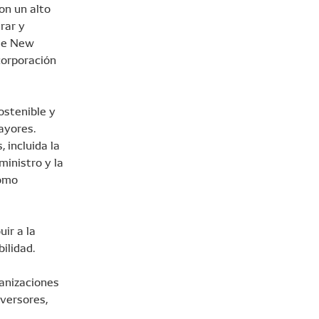
on un alto
rar y
 de New
corporación
ostenible y
ayores.
incluida la
inistro y la
como
ir a la
ilidad.
anizaciones
nversores,