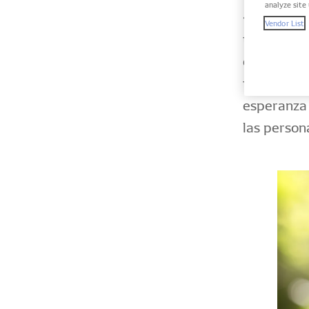
analyze site 
«Invertir 
Vendor List
tiempo, re
otros pro
firmemente
esperanza 
las person