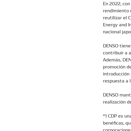
En 2022, con
rendimiento 
reutilizar e
Energy and I
nacional japo
DENSO tiene 
contribuir a
Además, DENS
promoción de
introducción
respuesta a l
DENSO mantie
realización d
*1 CDP es un
benéficas, qu
corporacione