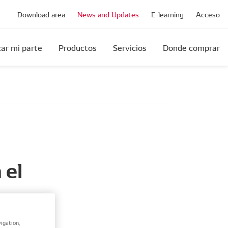
Download area
News and Updates
E-learning
Acceso
ar mi parte
Productos
Servicios
Donde comprar
 el
su lema
igation,