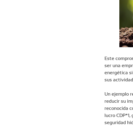
Este comprom
ser una empre
energética si
sus actividad
Un ejemplo r
reducir su i
reconocida c
lucro CDP*1,
seguridad híd