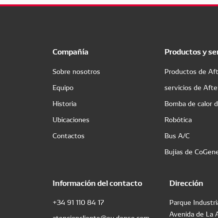
Compañía
Productos y se
Sobre nosotros
Productos de Af
Equipo
servicios de Aft
Historia
Bomba de calor 
Ubicaciones
Robótica
Contactos
Bus A/C
Bujías de CoGen
Información del contacto
Dirección
+34 91 110 84 17
Parque Industri
Avenida de La 
atencioncliente@eu.denso.com