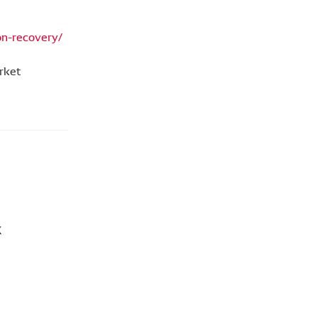
on-recovery/
rket
X