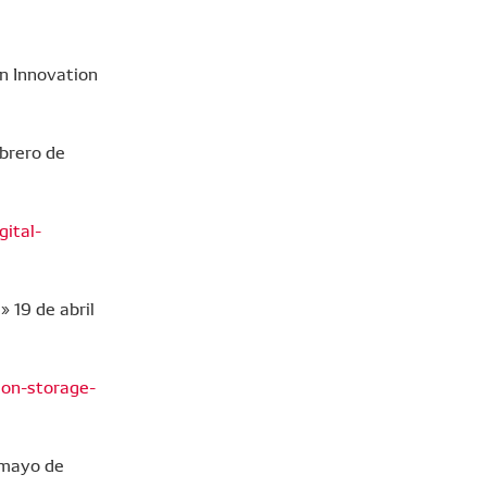
n Innovation
ebrero de
gital-
 19 de abril
ion-storage-
e mayo de