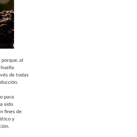
 porque, al
 huella
ravés de todas
oducción.
do para
a sido
n fines de
ático y
ción.