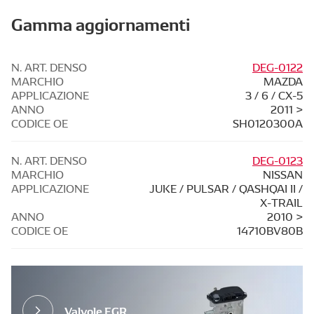
Gamma aggiornamenti
N. ART. DENSO
DEG-0122
MARCHIO
MAZDA
APPLICAZIONE
3 / 6 / CX-5
ANNO
2011 >
CODICE OE
SH0120300A
N. ART. DENSO
DEG-0123
MARCHIO
NISSAN
APPLICAZIONE
JUKE / PULSAR / QASHQAI II /
X-TRAIL
ANNO
2010 >
CODICE OE
14710BV80B
Valvole EGR