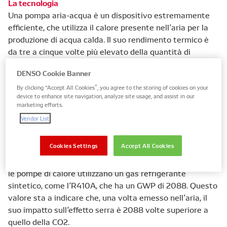
La tecnologia
Una pompa aria-acqua è un dispositivo estremamente
efficiente, che utilizza il calore presente nell’aria per la
produzione di acqua calda. Il suo rendimento termico è
da tre a cinque volte più elevato della quantità di
energia elettrica utilizzata. Il suo funzionamento è
DENSO Cookie Banner
esattamente inverso a quello di un sistema di
condizionamento: utilizza infatti un ciclo refrigerante con
By clicking “Accept All Cookies”, you agree to the storing of cookies on your
device to enhance site navigation, analyze site usage, and assist in our
un compressore e scambiatori di calore per estrarre il
marketing efforts.
calore dall’aria dell’ambiente e trasferirlo all’acqua..
Vendor List
La pompa di calore aria-acqua di DENSO utilizza CO2
Cookies Settings
Accept All Cookies
naturale, caratterizzata da un potenziale di
riscaldamento globale (GWP) pari solo a 1. Generalmente,
le pompe di calore utilizzano un gas refrigerante
sintetico, come l’R410A, che ha un GWP di 2088. Questo
valore sta a indicare che, una volta emesso nell’aria, il
suo impatto sull’effetto serra è 2088 volte superiore a
quello della CO2.