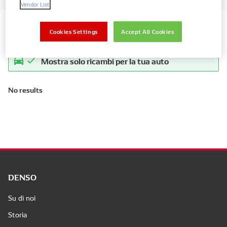
Vendor List
Search by vehicle di ricambio
Cookies Settings
Accept All Cookies
Mostra solo ricambi per la tua auto
No results
DENSO
Su di noi
Storia