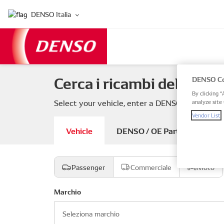
DENSO Italia
Cerca i ricambi del tuo v
DENSO Co
By clicking “
Select your vehicle, enter a DENSO or OE part
analyze site 
Vendor List
Vehicle
DENSO / OE Part number
Passenger
Commerciale
Moto
Marchio
Seleziona marchio