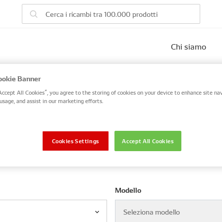
Chi siamo
eicolo
okie Banner
Accept All Cookies”, you agree to the storing of cookies on your device to enhance site nav
 number, or search by VIN / Frame No.
usage, and assist in our marketing efforts.
VIN / Frame
Cookies Settings
Accept All Cookies
Modello
Seleziona modello