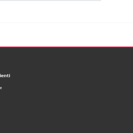
ienti
re