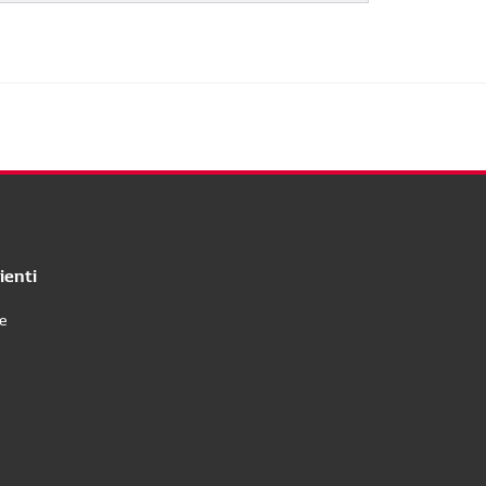
ienti
re