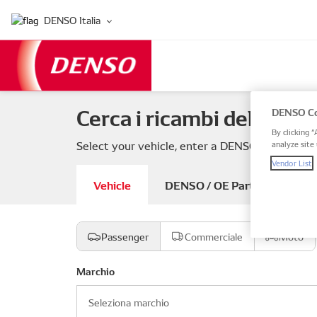
DENSO Italia
Cerca i ricambi del tuo v
DENSO Co
By clicking “
Select your vehicle, enter a DENSO or OE part
analyze site 
Vendor List
Vehicle
DENSO / OE Part number
Passenger
Commerciale
Moto
Marchio
Seleziona marchio