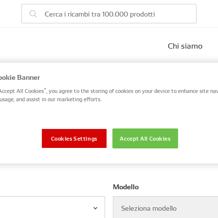
Chi siamo
eicolo
okie Banner
Accept All Cookies”, you agree to the storing of cookies on your device to enhance site nav
 number, or search by VIN / Frame No.
usage, and assist in our marketing efforts.
VIN / Frame
Cookies Settings
Accept All Cookies
Modello
Seleziona modello