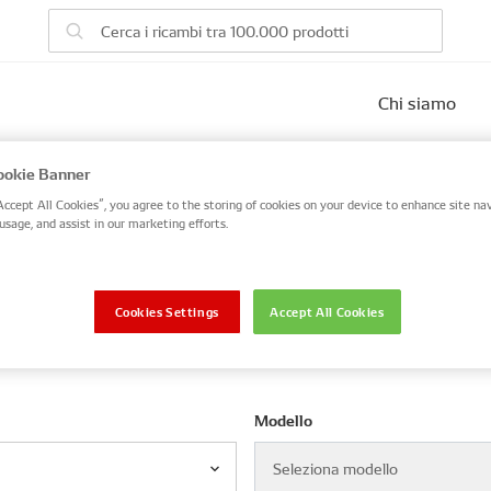
Chi siamo
eicolo
okie Banner
Accept All Cookies”, you agree to the storing of cookies on your device to enhance site nav
 number, or search by VIN / Frame No.
usage, and assist in our marketing efforts.
VIN / Frame
Cookies Settings
Accept All Cookies
Modello
Seleziona modello