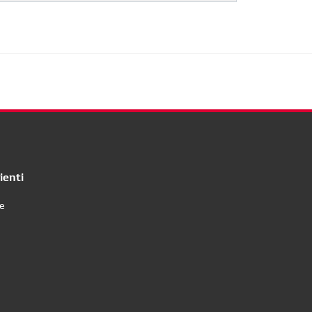
ienti
re