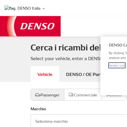
DENSO Italia
Cerca i ricambi del tuo v
DENSO Co
By clicking “
Select your vehicle, enter a DENSO or OE part
analyze site 
Vendor List
Vehicle
DENSO / OE Part number
Passenger
Commerciale
Moto
Marchio
Seleziona marchio