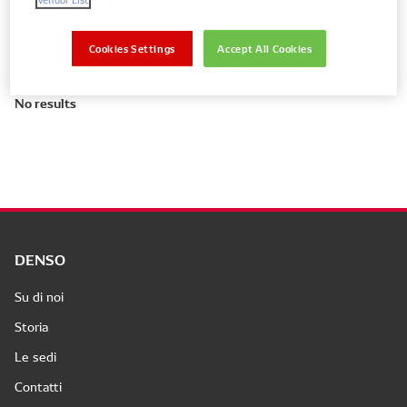
Mostra solo ricambi per la tua auto
Cookies Settings
Accept All Cookies
No results
DENSO
Su di noi
Storia
Le sedi
Contatti