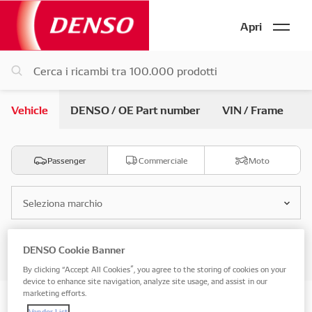
Apri
Vehicle
DENSO / OE Part number
VIN / Frame
Passenger
Commerciale
Moto
Seleziona marchio
Seleziona modello
DENSO Cookie Banner
By clicking “Accept All Cookies”, you agree to the storing of cookies on your
device to enhance site navigation, analyze site usage, and assist in our
marketing efforts.
Search by vehicle di ricambio
Vendor List